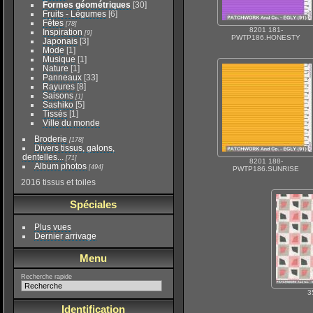
Formes géométriques
[30]
Fruits - Légumes
[6]
Fêtes
[78]
8201 181-
Inspiration
[9]
PWTP186.HONESTY
Japonais
[3]
Mode
[1]
Musique
[1]
Nature
[1]
Panneaux
[33]
Rayures
[8]
Saisons
[1]
Sashiko
[5]
Tissés
[1]
Ville du monde
Broderie
[178]
Divers tissus, galons,
dentelles...
[71]
8201 188-
Album photos
[494]
PWTP186.SUNRISE
2016 tissus et toiles
Spéciales
Plus vues
Dernier arrivage
Menu
Recherche rapide
3
Identification